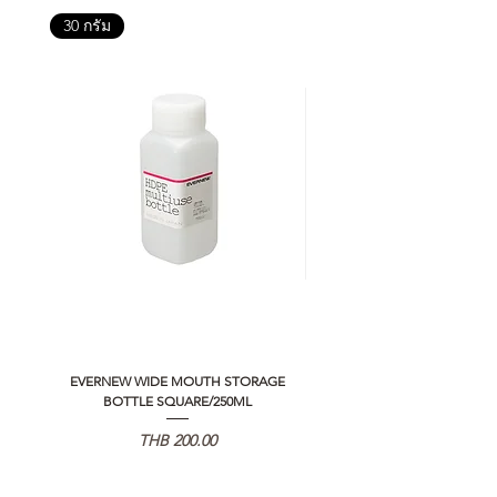
30 กรัม
EVERNEW WIDE MOUTH STORAGE
5050 WORKSHOP SILICON C
BOTTLE SQUARE/250ML
REMOTE CONTROLLER 2.0
価格
THB 200.00