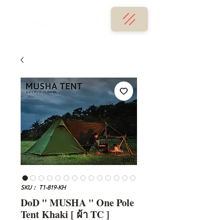
SKU： T1-819-KH
DoD " MUSHA " One Pole
Tent Khaki [ ผ้า TC ]