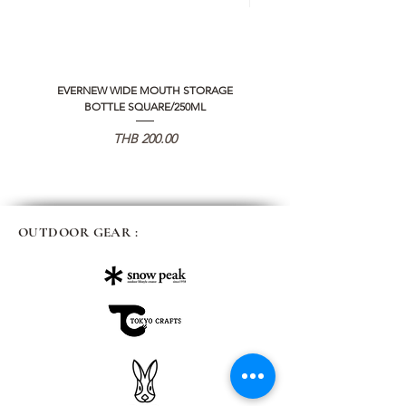
EVERNEW WIDE MOUTH STORAGE
5050 WORKSHOP SILICON C
BOTTLE SQUARE/250ML
REMOTE CONTROLLER 2.0
価格
THB 200.00
OUTDOOR GEAR :