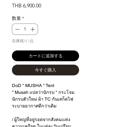
価
THB 6,900.00
格
数量
*
在庫残り1点
カートに追加する
今すぐ購入
DoD " MUSHA " Tent
" Musah แปลว่านักรบ " กระโจม
นักรบตัวใหม่ ผ้า TC กันเสก็ดไฟ
ระบายอากาศดีกว่าเดิม
/ ผู้ใหญ่ที่อยู่รอดจากสังคมแห่ง
ความเครียด ในแต่ละวันเปรียบ