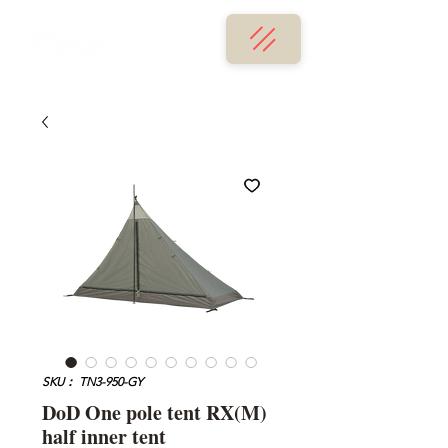
SKU： TN3-950-GY
DoD One pole tent RX(M)
half inner tent