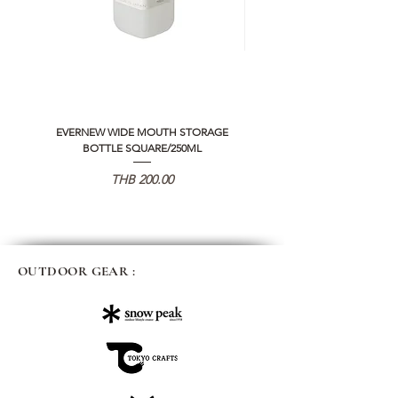
EVERNEW WIDE MOUTH STORAGE
5050 WORKSHOP SILICON C
BOTTLE SQUARE/250ML
REMOTE CONTROLLER 2.0
価格
THB 200.00
OUTDOOR GEAR :