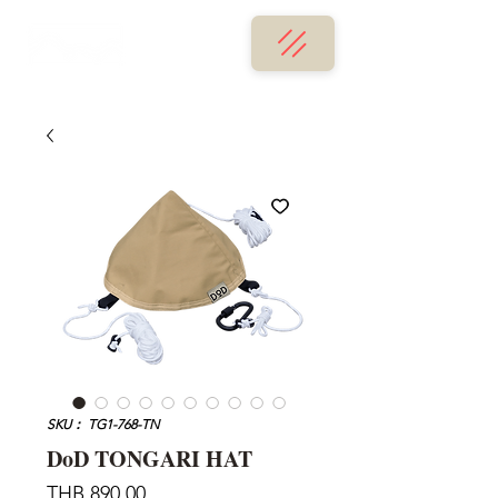
SKU： TG1-768-TN
DoD TONGARI HAT
価
THB 890.00