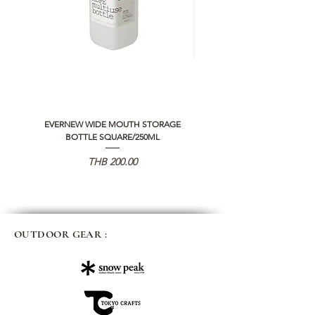
EVERNEW WIDE MOUTH STORAGE
5050 WORKSHOP SILICON C
BOTTLE SQUARE/250ML
REMOTE CONTROLLER 2.0
価格
THB 200.00
OUTDOOR GEAR :