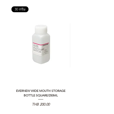
30 กรัม
EVERNEW WIDE MOUTH STORAGE
5050 WORKSHOP SILICON C
BOTTLE SQUARE/250ML
REMOTE CONTROLLER 2.0
価格
THB 200.00