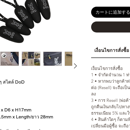
カートに追加す
เงื่อนไขการสั่งซื้อ
เงื่อนไขการสั่งซื้อ
1 • จำกัดจำนวน 1 ท่าน
2 • หากพบว่าลูกค้าท
ๆ สไตล์ DoD
ต่อ (Resell) จะถือเป็
ลง
3 • การ Resell (พ่อค้า
ถูกคืนเงินกลับไปทาง
7 x D6 x H17mm
ธรรมเนียม 5% และใช
 ⌀1.5mm x Length/ยาว 28mm
4 • สินค้าใดๆ ก็ตามท
เปลี่ยนมือผู้ซื้อ จะถื