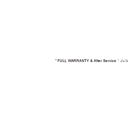
*
FULL WARRANTY & After Service
*
มั่นใ