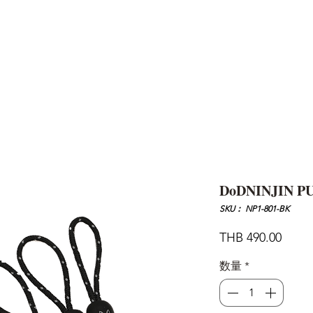
AND
SNOW PEAK
DoD
BAREBONES
CAMP Blog
HOTEL
ค้นหาสิน
DoDNINJIN P
SKU： NP1-801-BK
価
THB 490.00
格
数量
*