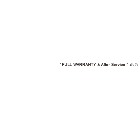
*
FULL WARRANTY & After Service
*
มั่นใ