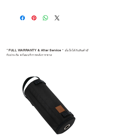
เงื่อนไขการสั่งซื้อ
1 • จำกัดจำนวน 1 ท่าน ต่อ 1 ชิ้น
เท่านั้น
2 • หากพบว่าลูกค้าท่านใด ซื้อสินค้า
ไปเพื่อทำการขายต่อ (Resell) จะถือ
เป็นว่าการรับประกันสินค้านั้นๆ สิ้นสุด
ลง
*
FULL WARRANTY & After Service
*
มั่นใจได้กับสินค้ามี
3 • การ Resell (พ่อค้า-แม่ค้า) สินค้าที่
รับประกัน พร้อมบริการหลังการขาย
ซื้อผ่านเว็บไซต์ จะถูกคืนเงินกลับไป
ทางบัญชีเดิม โดยจะถูกทำการหักค่า
ธรรมเนียม 5% และใช้เวลาทำ
รายการ 15 วัน
4 • สินค้าใดๆ ก็ตามที่ซื้อจากการ
Resell หรือมีการเปลี่ยนมือผู้ซื้อ จะ
ถือว่าสิ้นสุดการรับประกันสินค้าทุก
กรณี
5 • สงวนสิทธิ์ในการงดจำหน่ายสินค้า
ทุกรายการให้กับผู้ที่มีประวัติการนำ
สินค้าไปขายต่อ (Resell)