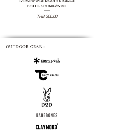
EVERNEW WIDE MOUTH STORAGE
5050 WORKSHOP SILICON C
BOTTLE SQUARE/250ML
REMOTE CONTROLLER 2.0
価格
THB 200.00
OUTDOOR GEAR :