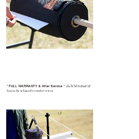
*
FULL WARRANTY & After Service
*
มั่นใจได้กับสินค้ามี
รับประกัน พร้อมบริการหลังการขาย