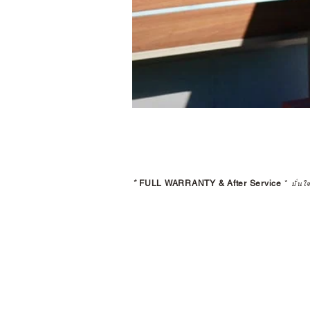
*
FULL WARRANTY & After Service
*
มั่นใ