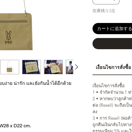
在庫残り2点
カートに追加す
เงื่อนไขการสั่งซื้อ
บง่าย น่ารัก และยังกันน้ำได้อีกด้วย
เงื่อนไขการสั่งซื้อ
1 • จำกัดจำนวน 1 ท่าน
2 • หากพบว่าลูกค้าท
ต่อ (Resell) จะถือเป็
ลง
3 • การ Resell (พ่อค้า
ถูกคืนเงินกลับไปทาง
 W28 x D22 cm.
ธรรมเนียม 5% และใช