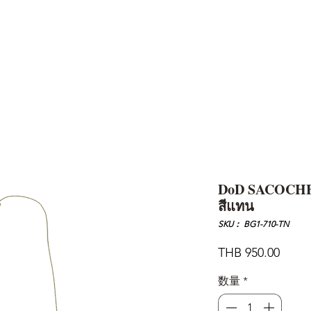
AND
SNOW PEAK
DoD
BAREBONES
CAMP Blog
HOTEL
ค้นหาสิน
DoD SACOCHE 
สีแทน
SKU： BG1-710-TN
価
THB 950.00
格
数量
*