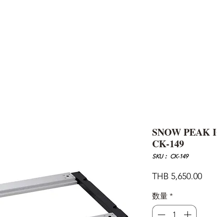
AND
SNOW PEAK
DoD
BAREBONES
CAMP Blog
HOTEL
ค้นหาสิน
SNOW PEAK IG
CK-149
SKU： CK-149
価
THB 5,650.00
格
数量
*