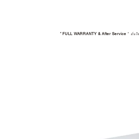
*
FULL WARRANTY & After Service
*
มั่นใ