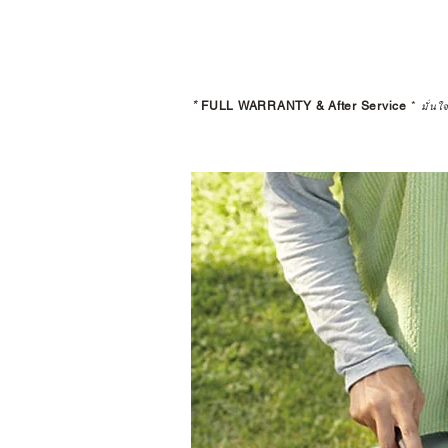
*
FULL WARRANTY & After Service
*
มั่นใ