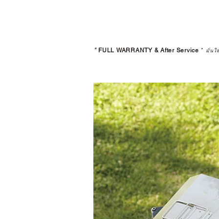
*
FULL WARRANTY & After Service
*
มั่นใ