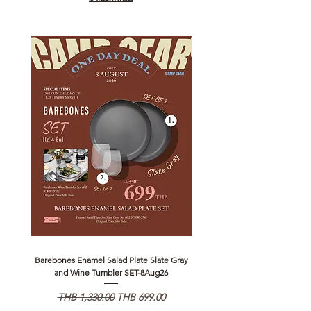
Barebones Enamel Salad Plate Slate Gray
NANGA Canyon Rope Long 
and Wine Tumbler SET-8Aug26
通常価格
セール価格
通常価格
THB 1,330.00
THB 699.00
THB 1,890.00