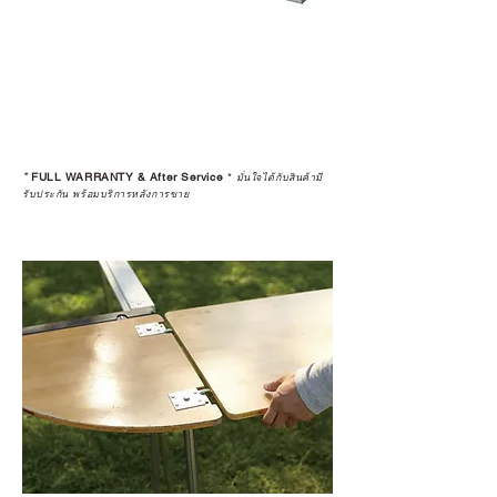
ประกันสินค้าจากตัวแทนจำหน่าย
อย่างเป็นทางการหรือไม่ เพื่อให้คุณ
มั่นใจได้ว่าสินค้าที่ได้รับ จะได้รับการ
ดูแลอย่างต่อเนื่อง
เพราะสุดท้ายแล้ว “ความสบายใจ
หลังการซื้อ” คือสิ่งที่ทำให้การลงทุน
*
FULL WARRANTY & After Service
*
ในอุปกรณ์ที่คุณรัก มีคุณค่าอย่าง
มั่นใจได้กับสินค้ามี
รับประกัน พร้อมบริการหลังการขาย
แท้จริง
เลือกซื้อกับ CAMP STUDIO หรือร้าน
ตัวแทนจำหน่ายที่ได้รับการแต่งตั้ง
เพื่อให้คุณได้รับทั้งสินค้า และ
ประสบการณ์ที่สมบูรณ์แบบในระยะ
ยาว
อ่านต่อเรื่องการรับประกันสินค้าได้
ตรงนี้
>>
https://www.campstudio.co.th/
warranty