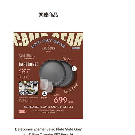
関連商品
Barebones Enamel Salad Plate Slate Gray
NANGA Canyon Rope Long 
and Wine Tumbler SET-8Aug26