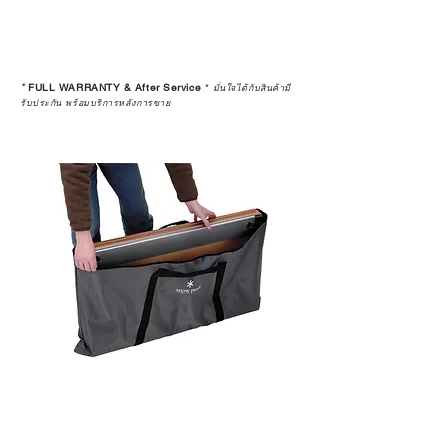
ดูแลอย่างต่อเนื่อง
เพราะสุดท้ายแล้ว “ความสบายใจ
หลังการซื้อ” คือสิ่งที่ทำให้การลงทุน
*
FULL WARRANTY & After Service
*
ในอุปกรณ์ที่คุณรัก มีคุณค่าอย่าง
มั่นใจได้กับสินค้ามี
รับประกัน พร้อมบริการหลังการขาย
แท้จริง
เลือกซื้อกับ CAMP STUDIO หรือร้าน
ตัวแทนจำหน่ายที่ได้รับการแต่งตั้ง
เพื่อให้คุณได้รับทั้งสินค้า และ
ประสบการณ์ที่สมบูรณ์แบบในระยะ
ยาว
อ่านต่อเรื่องการรับประกันสินค้าได้
ตรงนี้
>>
https://www.campstudio.co.th/
warranty