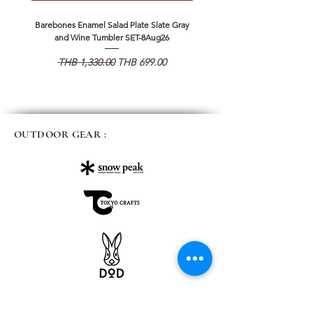
Barebones Enamel Salad Plate Slate Gray
NANGA Canyon Rope Long 
and Wine Tumbler SET-8Aug26
通常価格
セール価格
通常価格
THB 1,330.00
THB 699.00
THB 1,890.00
OUTDOOR GEAR :