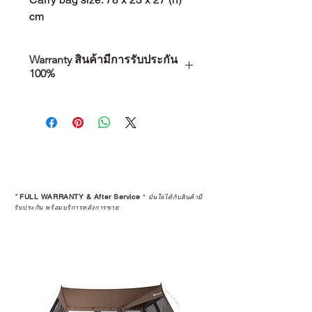
cm
Warranty สินค้ามีการรับประกัน
100%
การเลือกซื้อสินค้า ไม่ได้จบแค่วันที่
คุณตัดสินใจซื้อ แต่รวมไปถึง
“ประสบการณ์หลังการใช้งาน” ใน
ระยะยาวด้วยเช่นกัน
สินค้าที่จัดจำหน่ายโดย CAMP
STUDIO และร้านตัวแทนจำหน่ายที่
*
FULL WARRANTY & After Service
*
มั่นใจได้กับสินค้ามี
ได้รับการแต่งตั้งอย่างเป็นทางการ จะ
รับประกัน พร้อมบริการหลังการขาย
มาพร้อมการรับประกันที่ชัดเจน และ
การบริการหลังการขายที่ถูกต้องตาม
มาตรฐานของแบรนด์ ไม่ว่าจะ
เป็นการให้คำแนะนำ การดูแลสินค้า
หรือการแก้ไขปัญหาที่อาจเกิดขึ้นใน
อนาคต