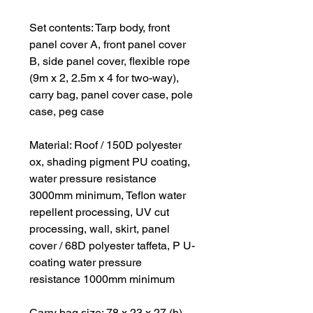
Set contents: Tarp body, front
panel cover A, front panel cover
B, side panel cover, flexible rope
(9m x 2, 2.5m x 4 for two-way),
carry bag, panel cover case, pole
case, peg case
Material: Roof / 150D polyester
ox, shading pigment PU coating,
water pressure resistance
3000mm minimum, Teflon water
repellent processing, UV cut
processing, wall, skirt, panel
cover / 68D polyester taffeta, P U-
coating water pressure
resistance 1000mm minimum
Carry bag size: 78 x 23 x 27 (h)