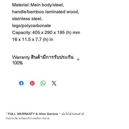
Material: Main body/steel,
handle/bamboo laminated wood,
stainless steel,
legs/polycarbonate
Capacity: 405 x 290 x 195 (h) mm
16 x 11.5 x 7.7 (h) in
Warranty สินค้ามีการรับประกัน
100%
การเลือกซื้อสินค้า ไม่ได้จบแค่วันที่
คุณตัดสินใจซื้อ แต่รวมไปถึง
“ประสบการณ์หลังการใช้งาน” ใน
ระยะยาวด้วยเช่นกัน
สินค้าที่จัดจำหน่ายโดย CAMP
STUDIO และร้านตัวแทนจำหน่ายที่
*
FULL WARRANTY & After Service
*
มั่นใจได้กับสินค้ามี
ได้รับการแต่งตั้งอย่างเป็นทางการ จะ
รับประกัน พร้อมบริการหลังการขาย
มาพร้อมการรับประกันที่ชัดเจน และ