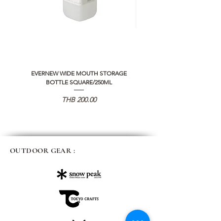
EVERNEW WIDE MOUTH STORAGE
5050 WORKSHOP SILICON C
BOTTLE SQUARE/250ML
REMOTE CONTROLLER 2.0
価格
THB 200.00
OUTDOOR GEAR :