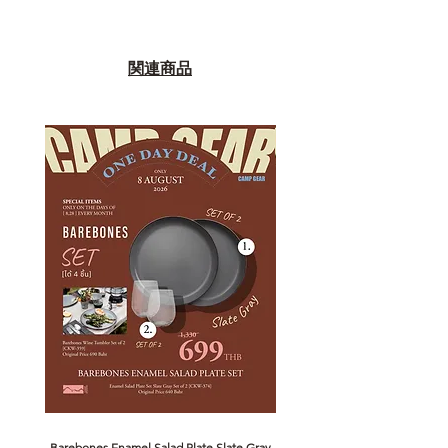
関連商品
Barebones Enamel Salad Plate Slate Gray
NANGA Canyon Rope Long 