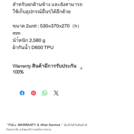
สำหรับยกด้านข้าง และยังสามารถ
ใช้เก็บอุปกรณ์อื่นๆได้อีกด้วย
ขนาด 2unit : 530×370×270（h）
mm
นำ้หนัก 2,580 g
ผ้ากันน้ำ D600 TPU
Warranty สินค้ามีการรับประกัน
100%
การเลือกซื้อสินค้า ไม่ได้จบแค่วันที่
คุณตัดสินใจซื้อ แต่รวมไปถึง
“ประสบการณ์หลังการใช้งาน” ใน
ระยะยาวด้วยเช่นกัน
สินค้าที่จัดจำหน่ายโดย CAMP
STUDIO และร้านตัวแทนจำหน่ายที่
*
FULL WARRANTY & After Service
*
มั่นใจได้กับสินค้ามี
ได้รับการแต่งตั้งอย่างเป็นทางการ จะ
รับประกัน พร้อมบริการหลังการขาย