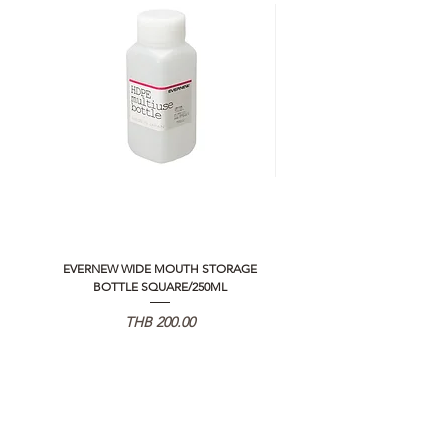
EVERNEW WIDE MOUTH STORAGE
5050 WORKSHOP SILICON C
BOTTLE SQUARE/250ML
REMOTE CONTROLLER 2.0
価格
THB 200.00