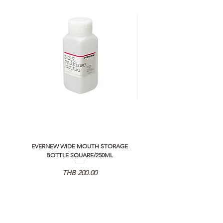
EVERNEW WIDE MOUTH STORAGE
5050 WORKSHOP SILICON C
BOTTLE SQUARE/250ML
REMOTE CONTROLLER 2.0
価格
THB 200.00