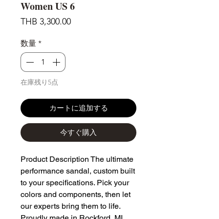
Women US 6
価
THB 3,300.00
格
数量
*
在庫残り5点
カートに追加する
今すぐ購入
Product Description The ultimate 
performance sandal, custom built 
to your specifications. Pick your 
colors and components, then let 
our experts bring them to life. 
Proudly made in Rockford, MI. 