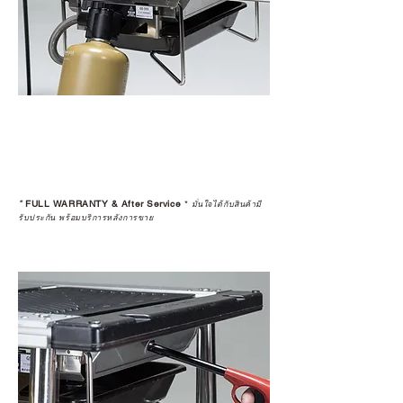
*
FULL WARRANTY & After Service
*
มั่นใจได้กับสินค้ามี
รับประกัน พร้อมบริการหลังการขาย