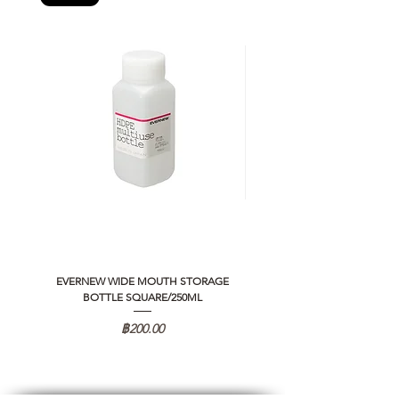
EVERNEW WIDE MOUTH STORAGE
5050 WORKSHOP SILICON C
BOTTLE SQUARE/250ML
REMOTE CONTROLLER 2.0
ราคา
฿200.00