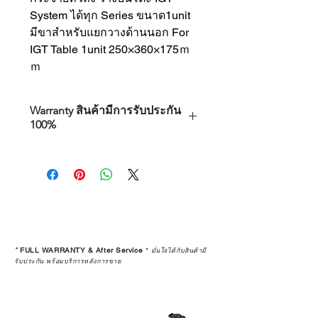
System ได้ทุก Series ขนาด1unit
มีขาสำหรับแยกวางด้านนอก For
IGT Table 1unit 250×360×175ｍ
ｍ
Warranty สินค้ามีการรับประกัน
100%
การเลือกซื้อสินค้า ไม่ได้จบแค่วันที่
คุณตัดสินใจซื้อ แต่รวมไปถึง
“ประสบการณ์หลังการใช้งาน” ใน
ระยะยาวด้วยเช่นกัน
สินค้าที่จัดจำหน่ายโดย CAMP
STUDIO และร้านตัวแทนจำหน่ายที่
*
FULL WARRANTY & After Service
*
มั่นใจได้กับสินค้ามี
ได้รับการแต่งตั้งอย่างเป็นทางการ จะ
รับประกัน พร้อมบริการหลังการขาย
มาพร้อมการรับประกันที่ชัดเจน และ
การบริการหลังการขายที่ถูกต้องตาม
มาตรฐานของแบรนด์ ไม่ว่าจะ