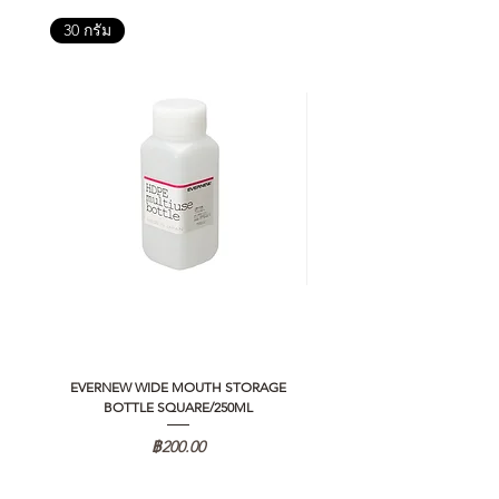
30 กรัม
EVERNEW WIDE MOUTH STORAGE
5050 WORKSHOP SILICON C
BOTTLE SQUARE/250ML
REMOTE CONTROLLER 2.0
ราคา
฿200.00