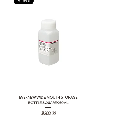
30 กรัม
EVERNEW WIDE MOUTH STORAGE
5050 WORKSHOP SILICON C
BOTTLE SQUARE/250ML
REMOTE CONTROLLER 2.0
ราคา
฿200.00