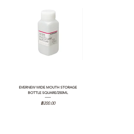
EVERNEW WIDE MOUTH STORAGE
5050 WORKSHOP SILICON C
BOTTLE SQUARE/250ML
REMOTE CONTROLLER 2.0
ราคา
฿200.00