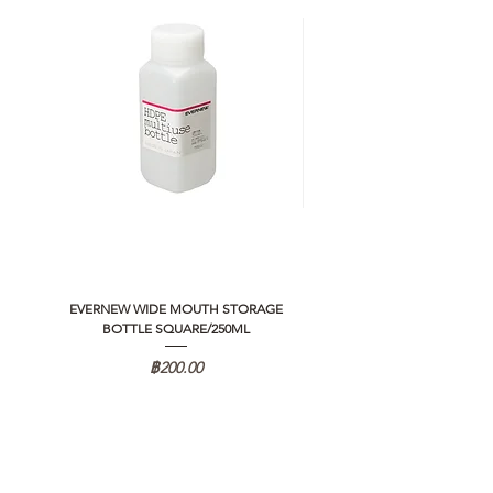
EVERNEW WIDE MOUTH STORAGE
5050 WORKSHOP SILICON C
BOTTLE SQUARE/250ML
REMOTE CONTROLLER 2.0
ราคา
฿200.00