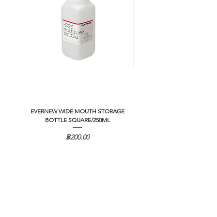
EVERNEW WIDE MOUTH STORAGE
5050 WORKSHOP SILICON C
BOTTLE SQUARE/250ML
REMOTE CONTROLLER 2.0
ราคา
฿200.00