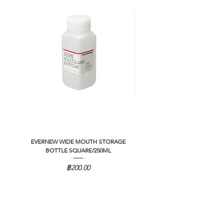
EVERNEW WIDE MOUTH STORAGE
5050 WORKSHOP SILICON C
BOTTLE SQUARE/250ML
REMOTE CONTROLLER 2.0
ราคา
฿200.00