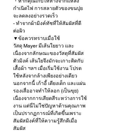
・หากคุณเก็บให้ห่างจากแหล่ง
กำเนิดไฟ การสลายตัวของขนปุย
จะลดลงอย่างรวดเร็ว

- ทำจากผ้ามิงค์ทัชที่ให้สัมผัสที่ดี
ต่อผิว

▼ข้อควรทราบเมื่อใช้

วัสดุ Mayer มีเส้นใยยาว และ
เนื่องจากลักษณะของวัสดุที่สัมผัส
ตัวมิงค์ เส้นใยจึงมักจะเกาะติดกับ
เสื้อผ้า ฯลฯ เมื่อเริ่มใช้งาน โปรด
ใช้หลังจากล้างเพียงอย่างเดียว

นอกจากนี้ เก้าอี้ เตียงเด็ก และแผ่น
รองเสื่ออาจทำให้ลอก (เป็นขุย) 
เนื่องจากการเสียดสีระหว่างการใช้
งาน แต่นี่ไม่ใช่ปัญหาด้านคุณภาพ 
เป็นปรากฏการณ์ที่เกิดขึ้นเพราะ
สัมผัสมิงค์ที่ให้ความรู้สึกดีเมื่อ
สัมผัส