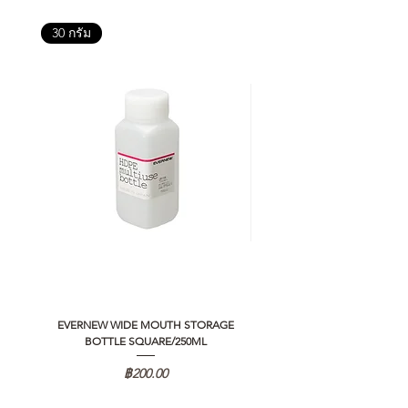
30 กรัม
EVERNEW WIDE MOUTH STORAGE
5050 WORKSHOP SILICON C
BOTTLE SQUARE/250ML
REMOTE CONTROLLER 2.0
ราคา
฿200.00