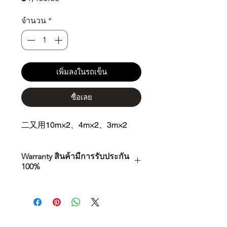
จำนวน
*
เพิ่มลงในรถเข็น
ซื้อเลย
二又用10m×2、4m×2、3m×2
Warranty สินค้ามีการรับประกัน
100%
การเลือกซื้อสินค้า ไม่ได้จบแค่วันที่
คุณตัดสินใจซื้อ แต่รวมไปถึง
“ประสบการณ์หลังการใช้งาน” ใน
ระยะยาวด้วยเช่นกัน