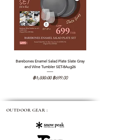
Barebones Enamel Salad Plate Slate Gray
NANGA Canyon Rope Long 
and Wine Tumbler SET-8Aug26
ราคาปกติ
ราคาขายลด
฿1,330.00
฿699.00
OUTDOOR GEAR :