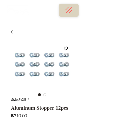
SKU: R-038-1
Aluminum Stopper 12pcs
ราคา
฿310.00