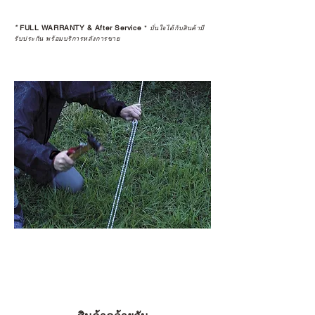
หลังการซื้อ” คือสิ่งที่ทำให้การลงทุน
*
FULL WARRANTY & After Service
*
ในอุปกรณ์ที่คุณรัก มีคุณค่าอย่าง
มั่นใจได้กับสินค้ามี
รับประกัน พร้อมบริการหลังการขาย
แท้จริง
เลือกซื้อกับ CAMP STUDIO หรือร้าน
ตัวแทนจำหน่ายที่ได้รับการแต่งตั้ง
เพื่อให้คุณได้รับทั้งสินค้า และ
ประสบการณ์ที่สมบูรณ์แบบในระยะ
ยาว
อ่านต่อเรื่องการรับประกันสินค้าได้
ตรงนี้
>>
https://www.campstudio.co.th/
warranty