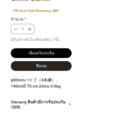
ขาย
ปกติ
ลด
- 15% Snow Peak Discontinue 2025
จำนวน
*
มีสินค้าเหลือในสต็อกเพียง 3 ชิ้น
เพิ่มลงในรถเข็น
ซื้อเลย
φ30mmパイプ（3本継）、
140cmมี 70 cm 2ท่อน 0.5kg
Warranty สินค้ามีการรับประกัน
100%