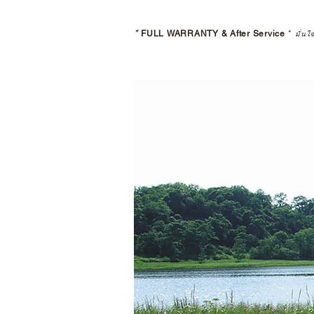
*
FULL WARRANTY & After Service
*
มั่นใ