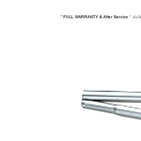
*
FULL WARRANTY & After Service
*
มั่นใ