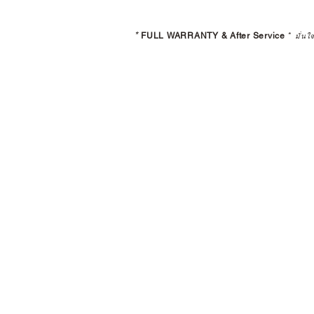
*
FULL WARRANTY & After Service
*
มั่นใ