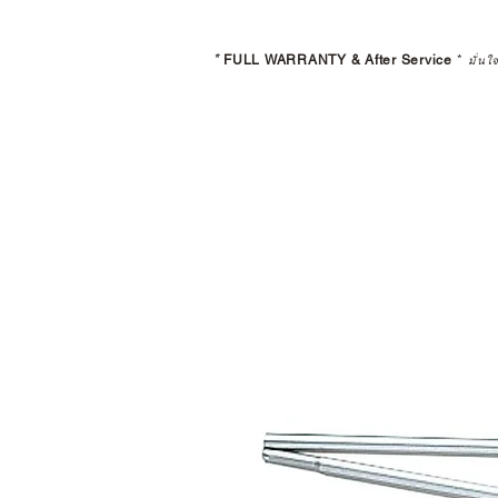
*
FULL WARRANTY & After Service
*
มั่นใ