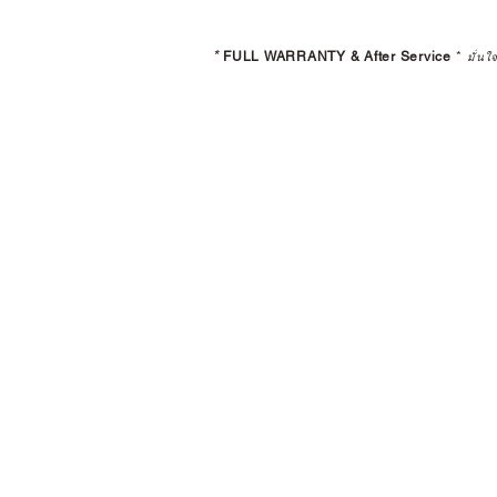
*
FULL WARRANTY & After Service
*
มั่นใ