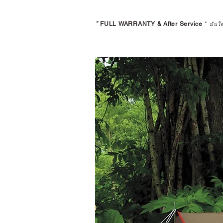
*
FULL WARRANTY & After Service
*
มั่นใ