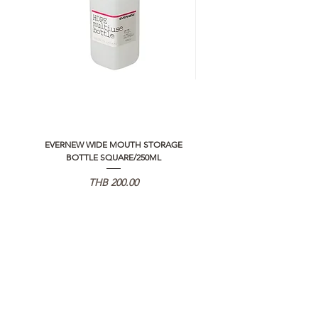
EVERNEW WIDE MOUTH STORAGE
5050 WORKSHOP SILICON C
BOTTLE SQUARE/250ML
REMOTE CONTROLLER 2.0
価格
THB 200.00