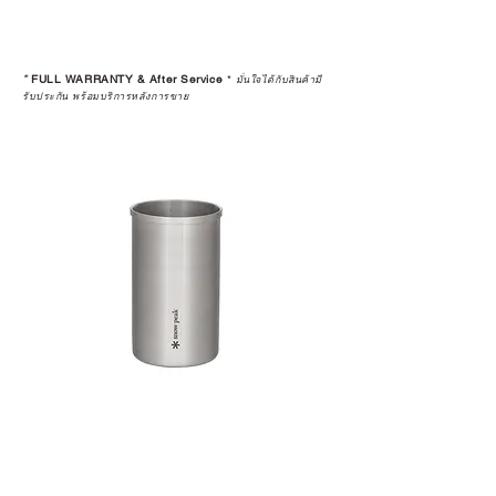
เพราะสุดท้ายแล้ว “ความสบายใจ
หลังการซื้อ” คือสิ่งที่ทำให้การลงทุน
*
FULL WARRANTY & After Service
*
ในอุปกรณ์ที่คุณรัก มีคุณค่าอย่าง
มั่นใจได้กับสินค้ามี
รับประกัน พร้อมบริการหลังการขาย
แท้จริง
เลือกซื้อกับ CAMP STUDIO หรือร้าน
ตัวแทนจำหน่ายที่ได้รับการแต่งตั้ง
เพื่อให้คุณได้รับทั้งสินค้า และ
ประสบการณ์ที่สมบูรณ์แบบในระยะ
ยาว
อ่านต่อเรื่องการรับประกันสินค้าได้
ตรงนี้
>>
https://www.campstudio.co.th/
warranty