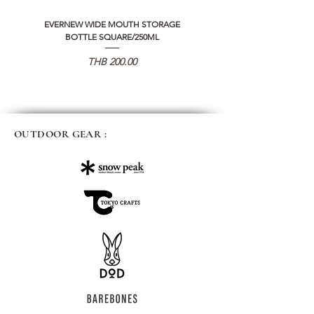
EVERNEW WIDE MOUTH STORAGE
5050 WORKSHOP SILICON C
BOTTLE SQUARE/250ML
REMOTE CONTROLLER 2.0
価格
THB 200.00
OUTDOOR GEAR :