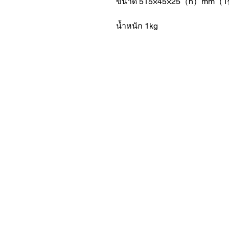
ขนาด 515×45×25（h）mm
น้ำหนัก 1kg