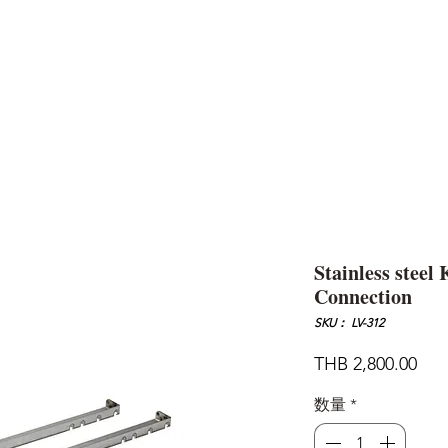
AND
SNOW PEAK
DoD
BAREBONES
CAMP Blog
HOTEL
ค้นหาสิน
Stainless steel
Connection
SKU： LV-312
価
THB 2,800.00
格
数量
*