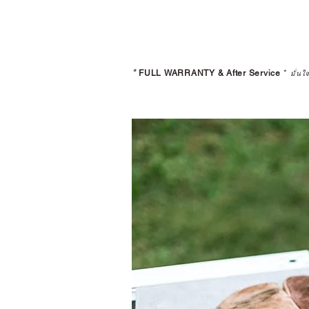
*
FULL WARRANTY & After Service
*
มั่นใ