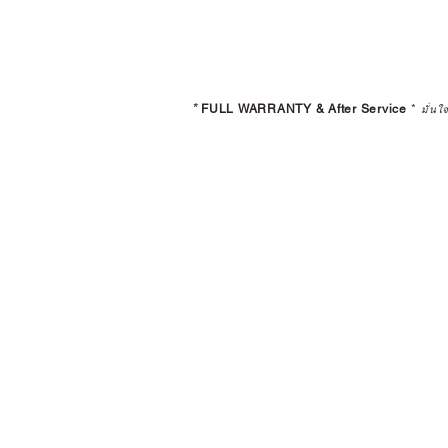
*
FULL WARRANTY & After Service
*
มั่นใ