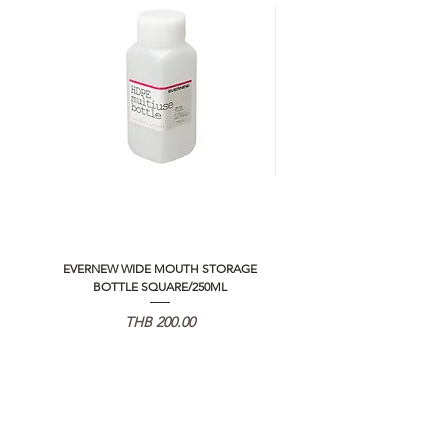
EVERNEW WIDE MOUTH STORAGE
5050 WORKSHOP SILICON C
BOTTLE SQUARE/250ML
REMOTE CONTROLLER 2.0
価格
THB 200.00