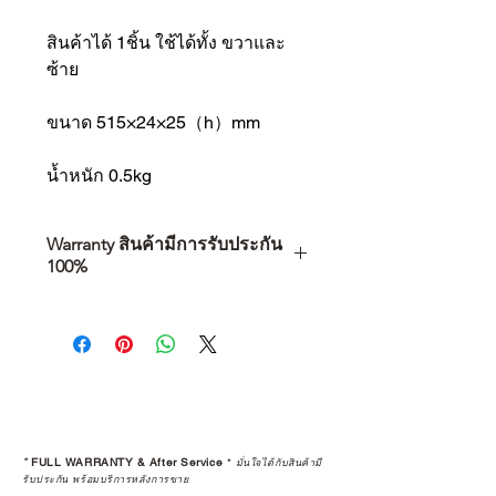
สินค้าได้ 1ชิ้น ใช้ได้ทั้ง ขวาและ
ซ้าย
ขนาด 515×24×25（h）mm
น้ำหนัก 0.5kg
Warranty สินค้ามีการรับประกัน
100%
การเลือกซื้อสินค้า ไม่ได้จบแค่วันที่
คุณตัดสินใจซื้อ แต่รวมไปถึง
“ประสบการณ์หลังการใช้งาน” ใน
ระยะยาวด้วยเช่นกัน
สินค้าที่จัดจำหน่ายโดย CAMP
STUDIO และร้านตัวแทนจำหน่ายที่
*
FULL WARRANTY & After Service
*
มั่นใจได้กับสินค้ามี
ได้รับการแต่งตั้งอย่างเป็นทางการ จะ
รับประกัน พร้อมบริการหลังการขาย