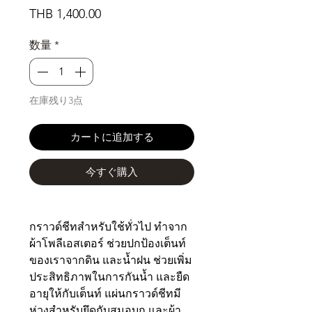
価
THB 1,400.00
格
数量
*
在庫残り3点
カートに追加する
今すぐ購入
กราวด์ชีทสำหรับใช้ทั่วไป ทำจาก
ผ้าโพลีเอสเตอร์ ช่วยปกป้องเต็นท์
ของเราจากดิน และน้ำฝน ช่วยเพิ่ม
ประสิทธิภาพในการกันน้ำ และยืด
อายุให้กับเต็นท์ แผ่นกราวด์ชีทมี
ห่วงสำหรับยึดกับสมอบก และผ้า