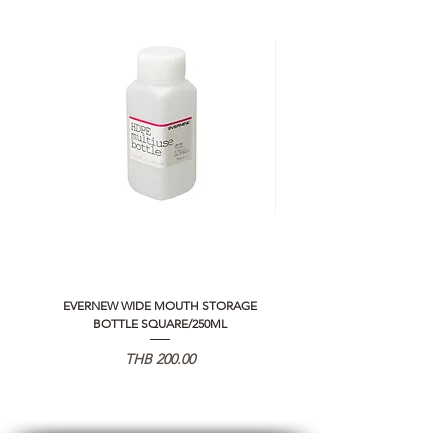
EVERNEW WIDE MOUTH STORAGE
5050 WORKSHOP SILICON C
BOTTLE SQUARE/250ML
REMOTE CONTROLLER 2.0
価格
THB 200.00