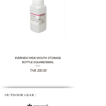
EVERNEW WIDE MOUTH STORAGE
5050 WORKSHOP SILICON C
BOTTLE SQUARE/250ML
REMOTE CONTROLLER 2.0
価格
THB 200.00
OUTDOOR GEAR :