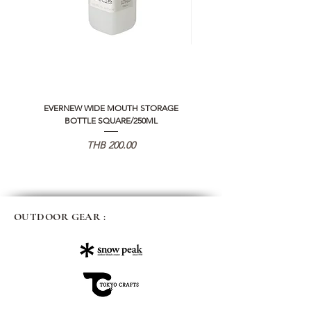
EVERNEW WIDE MOUTH STORAGE
5050 WORKSHOP SILICON C
BOTTLE SQUARE/250ML
REMOTE CONTROLLER 2.0
価格
THB 200.00
OUTDOOR GEAR :