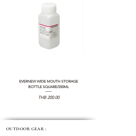
EVERNEW WIDE MOUTH STORAGE
5050 WORKSHOP SILICON C
BOTTLE SQUARE/250ML
REMOTE CONTROLLER 2.0
価格
THB 200.00
OUTDOOR GEAR :