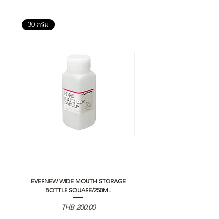
30 กรัม
EVERNEW WIDE MOUTH STORAGE
5050 WORKSHOP SILICON C
BOTTLE SQUARE/250ML
REMOTE CONTROLLER 2.0
価格
THB 200.00