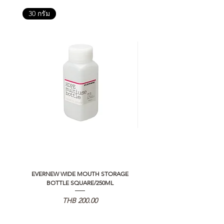
30 กรัม
EVERNEW WIDE MOUTH STORAGE
5050 WORKSHOP SILICON C
BOTTLE SQUARE/250ML
REMOTE CONTROLLER 2.0
価格
THB 200.00