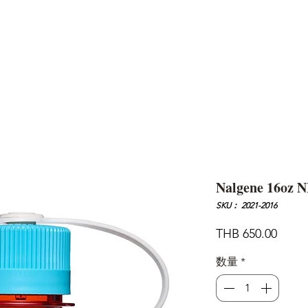
AND
SNOW PEAK
DoD
BAREBONES
CAMP Blog
HOTEL
ค้นหาสิน
Nalgene 16oz N
SKU： 2021-2016
価
THB 650.00
格
数量
*