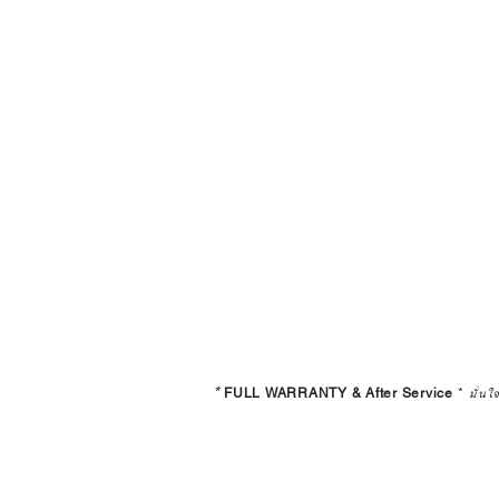
*
FULL WARRANTY & After Service
*
มั่นใ