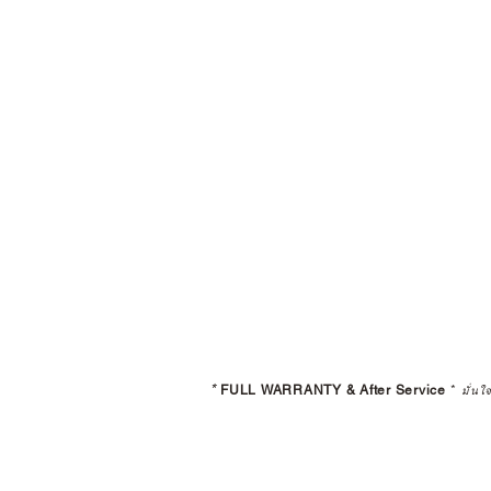
*
FULL WARRANTY & After Service
*
มั่นใ