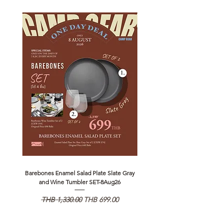
Barebones Enamel Salad Plate Slate Gray
NANGA Canyon Rope Long 
and Wine Tumbler SET-8Aug26
通常価格
セール価格
通常価格
THB 1,330.00
THB 699.00
THB 1,890.00