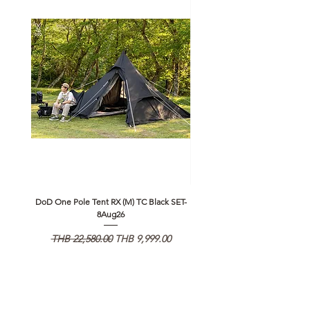
DoD One Pole Tent RX (M) TC Black SET-
Klattermusen Algir Accessory B
8Aug26
通常価格
セール価格
通常価格
THB 22,580.00
THB 9,999.00
THB 1,950.00