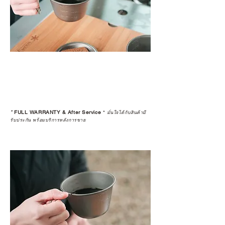
*
FULL WARRANTY & After Service
*
มั่นใจได้กับสินค้ามี
รับประกัน พร้อมบริการหลังการขาย