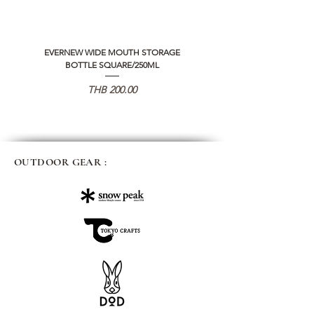
EVERNEW WIDE MOUTH STORAGE
5050 WORKSHOP SILICON C
BOTTLE SQUARE/250ML
REMOTE CONTROLLER 2.0
価格
THB 200.00
OUTDOOR GEAR :