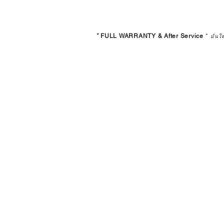
*
FULL WARRANTY & After Service
*
มั่นใ