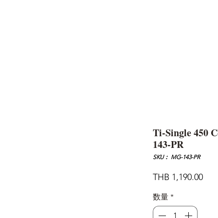
AND
SNOW PEAK
DoD
BAREBONES
CAMP Blog
HOTEL
ค้นหาสิน
Ti-Single 450 
143-PR
SKU： MG-143-PR
価
THB 1,190.00
格
数量
*