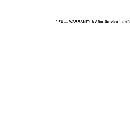
*
FULL WARRANTY & After Service
*
มั่นใ