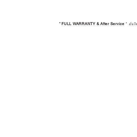
*
FULL WARRANTY & After Service
*
มั่นใ