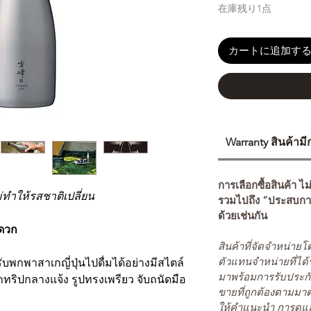
在庫残り1点
カートに追加す
Warranty สินค้าม
การเลือกซื้อสินค้า ไม
่ทำให้รสชาติเปลี่ยน
รวมไปถึง “ประสบกา
ด้วยเช่นกัน
ดวก
สินค้าที่จัดจำหน่า
ตัวแทนจำหน่ายที่ได้
บพกพาสาเกญี่ปุ่นไปดื่มได้อย่างมีสไตล์
มาพร้อมการรับประกั
กทริปกลางแจ้ง รูปทรงเพรียว จับถนัดมือ
ขายที่ถูกต้องตามมา
ให้คำแนะนำ การดูแล