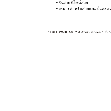
• รินง่าย ดีไซน์สวย
• เหมาะสำหรับสายแคมป์และคนรั
*
FULL WARRANTY & After Service
*
มั่นใ