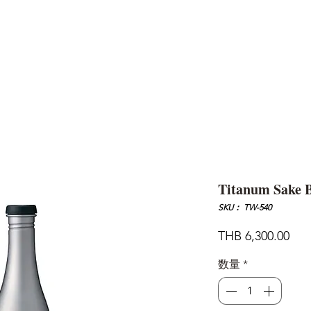
AND
SNOW PEAK
DoD
BAREBONES
CAMP Blog
HOTEL
ค้นหาสิน
Titanum Sake B
SKU： TW-540
価
THB 6,300.00
格
数量
*