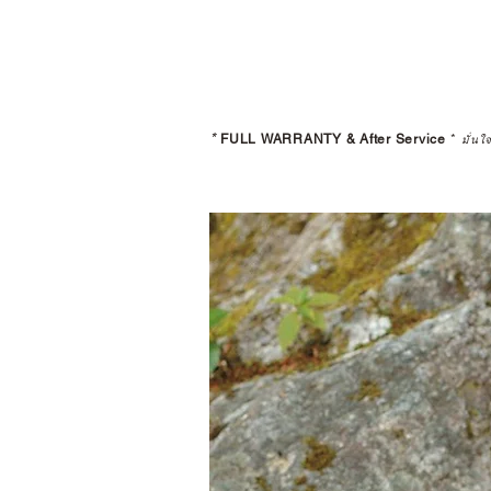
*
FULL WARRANTY & After Service
*
มั่นใ