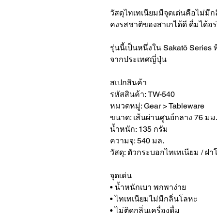
วัสดุไทเทเนียมมีจุดเด่นคือไม่มีก
คงรสชาติของสาเกได้ดี ดื่มได้
รุ่นนี้เป็นหนึ่งใน Sakatō Serie
จากประเทศญี่ปุ่น
สเปกสินค้า
รหัสสินค้า: TW-540
หมวดหมู่: Gear > Tableware
ขนาด: เส้นผ่านศูนย์กลาง 76 มม
น้ำหนัก: 135 กรัม
ความจุ: 540 มล.
วัสดุ: ตัวกระบอกไทเทเนียม / ฝา
จุดเด่น
• น้ำหนักเบา พกพาง่าย
• ไทเทเนียมไม่มีกลิ่นโลหะ
• ไม่ติดกลิ่นเครื่องดื่ม