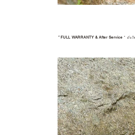
*
FULL WARRANTY & After Service
*
มั่นใ