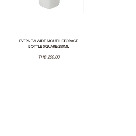
EVERNEW WIDE MOUTH STORAGE
5050 WORKSHOP SILICON C
BOTTLE SQUARE/250ML
REMOTE CONTROLLER 2.0
価格
THB 200.00