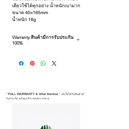
เดียวใช้ได้ทุกอย่าง น้ำหนักเบามาก
ขนาด 40×165mm
น้ำหนัก 16g
Warranty สินค้ามีการรับประกัน
100%
การเลือกซื้อสินค้า ไม่ได้จบแค่วันที่
คุณตัดสินใจซื้อ แต่รวมไปถึง
“ประสบการณ์หลังการใช้งาน” ใน
ระยะยาวด้วยเช่นกัน
สินค้าที่จัดจำหน่ายโดย CAMP
STUDIO และร้านตัวแทนจำหน่ายที่
*
FULL WARRANTY & After Service
*
มั่นใจได้กับสินค้ามี
ได้รับการแต่งตั้งอย่างเป็นทางการ จะ
รับประกัน พร้อมบริการหลังการขาย
มาพร้อมการรับประกันที่ชัดเจน และ
การบริการหลังการขายที่ถูกต้องตาม
มาตรฐานของแบรนด์ ไม่ว่าจะ
เป็นการให้คำแนะนำ การดูแลสินค้า