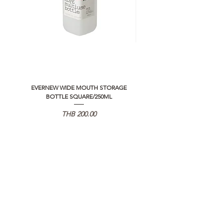
EVERNEW WIDE MOUTH STORAGE
5050 WORKSHOP SILICON C
BOTTLE SQUARE/250ML
REMOTE CONTROLLER 2.0
価格
THB 200.00