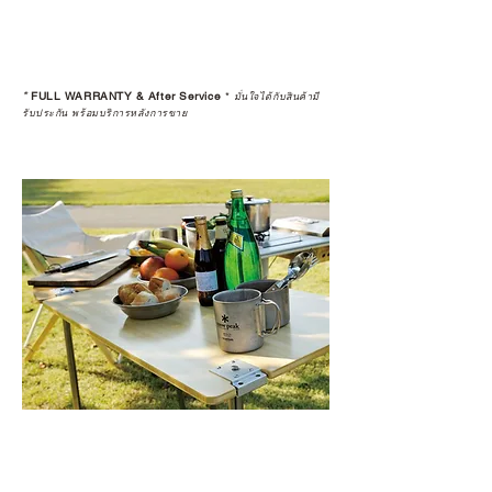
ดูแลอย่างต่อเนื่อง
เพราะสุดท้ายแล้ว “ความสบายใจ
หลังการซื้อ” คือสิ่งที่ทำให้การลงทุน
*
FULL WARRANTY & After Service
*
ในอุปกรณ์ที่คุณรัก มีคุณค่าอย่าง
มั่นใจได้กับสินค้ามี
รับประกัน พร้อมบริการหลังการขาย
แท้จริง
เลือกซื้อกับ CAMP STUDIO หรือร้าน
ตัวแทนจำหน่ายที่ได้รับการแต่งตั้ง
เพื่อให้คุณได้รับทั้งสินค้า และ
ประสบการณ์ที่สมบูรณ์แบบในระยะ
ยาว
อ่านต่อเรื่องการรับประกันสินค้าได้
ตรงนี้
>>
https://www.campstudio.co.th/
warranty