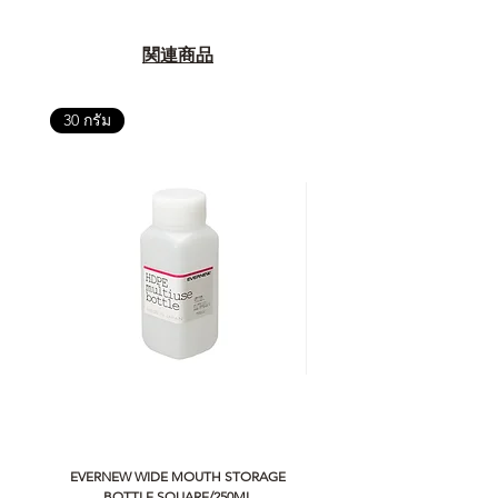
関連商品
30 กรัม
EVERNEW WIDE MOUTH STORAGE
5050 WORKSHOP SILICON C
BOTTLE SQUARE/250ML
REMOTE CONTROLLER 2.0