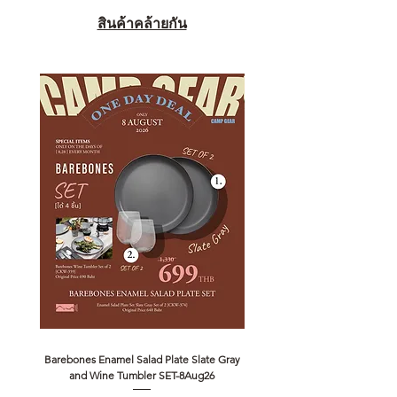
สินค้าคล้ายกัน
Barebones Enamel Salad Plate Slate Gray
NANGA Canyon Rope Long 
and Wine Tumbler SET-8Aug26